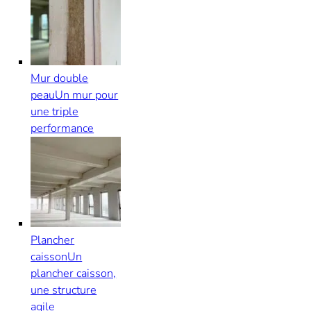
Mur double
peau
Un mur pour
une triple
performance
Plancher
caisson
Un
plancher caisson,
une structure
agile