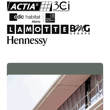
Grâce à notre maîtrise complète du
processus de préfabrication, nous
garantissons une traçabilité totale et
une documentation technique
exhaustive pour chaque élément livré.
Vous gagnez ainsi en précision
d’exécution, en qualité finale et en
fluidité de livraison, tout en sécurisant
vos marges et en respectant les
exigences réglementaires les plus
strictes, notamment en matière de
durabilité et de performance
environnementale.