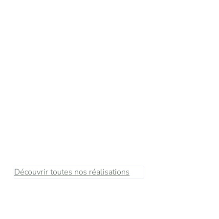
Wasquehal (59)
IMAGINARIUM
M
Bureaux, Entrepôts, Multifonctionnels,
Parking
B
Découvrir toutes nos réalisations