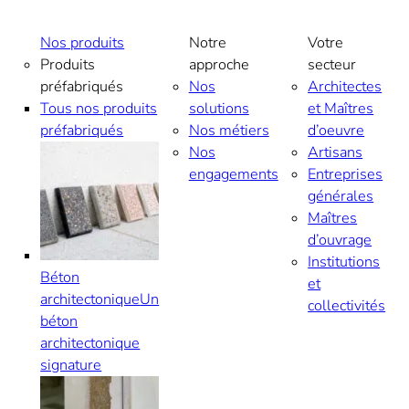
Aller
au
Nos produits
Notre
Votre
contenu
Produits
approche
secteur
préfabriqués
Nos
Architectes
Tous nos produits
solutions
et Maîtres
préfabriqués
Nos métiers
d’oeuvre
Nos
Artisans
engagements
Entreprises
générales
Maîtres
d’ouvrage
Institutions
Béton
et
architectonique
Un
collectivités
béton
architectonique
signature