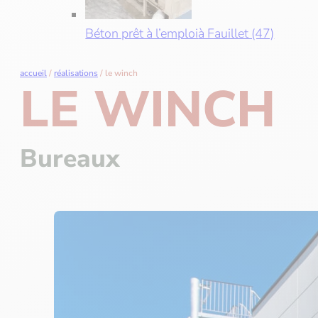
Béton prêt à l’emploi
à Fauillet (47)
accueil
/
réalisations
/
le winch
LE WINCH
Bureaux