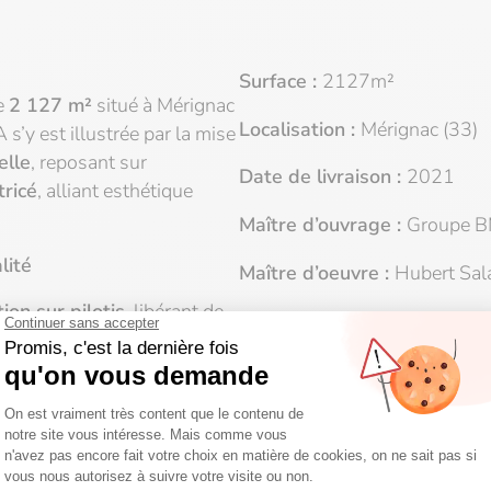
Surface :
2127m²
de
2 127 m²
situé à Mérignac
Localisation :
Mérignac (33)
s’y est illustrée par la mise
elle
, reposant sur
Date de livraison :
2021
ricé
, alliant esthétique
Maître d’ouvrage :
Groupe 
lité
Maître d’oeuvre :
Hubert Sal
ion sur pilotis
, libérant de
Mission :
Conception, fournit
sant la compacité du
s double peau
, l’enveloppe
Démarches :
ne finition matricée qui
RT 2012
Crédits photos :
Groupe BM