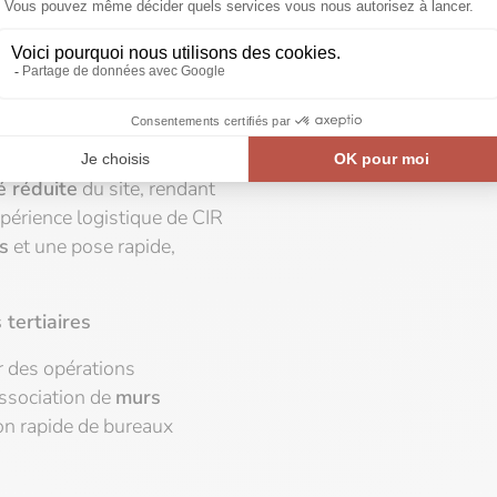
pour des portées efficaces
En savoir plus sur le projet
Le
tructurels
adaptés aux
té réduite
du site, rendant
xpérience logistique de CIR
s
et une pose rapide,
tertiaires
r des opérations
association de
murs
ion rapide de bureaux