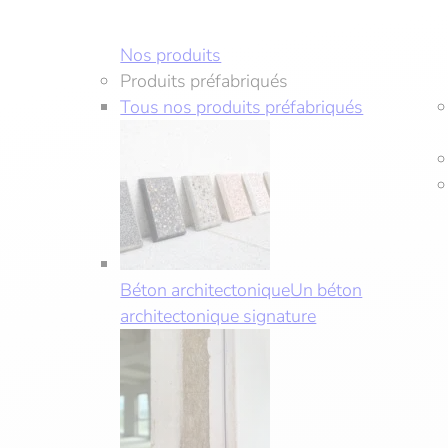
Aller
au
Nos produits
contenu
Produits préfabriqués
Tous nos produits préfabriqués
Béton architectonique
Un béton
architectonique signature