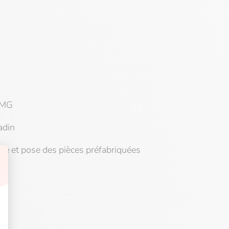
BMG
adin
ure et pose des pièces préfabriquées
G