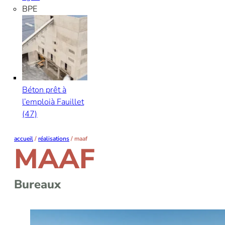
BPE
Béton prêt à
l’emploi
à Fauillet
(47)
accueil
/
réalisations
/
maaf
MAAF
Bureaux