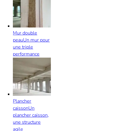
Mur double
peau
Un mur pour
une triple
performance
Plancher
caisson
Un
plancher caisson,
une structure
agile