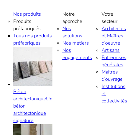
Aller
au
Nos produits
Notre
Votre
contenu
Produits
approche
secteur
préfabriqués
Nos
Architectes
Tous nos produits
solutions
et Maîtres
préfabriqués
Nos métiers
d’oeuvre
Nos
Artisans
engagements
Entreprises
générales
Maîtres
d’ouvrage
Institutions
Béton
et
architectonique
Un
collectivités
béton
architectonique
signature