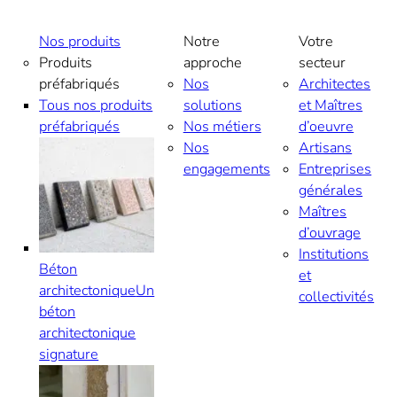
Aller
au
Nos produits
Notre
Votre
contenu
Produits
approche
secteur
préfabriqués
Nos
Architectes
Tous nos produits
solutions
et Maîtres
préfabriqués
Nos métiers
d’oeuvre
Nos
Artisans
engagements
Entreprises
générales
Maîtres
d’ouvrage
Institutions
Béton
et
architectonique
Un
collectivités
béton
architectonique
signature