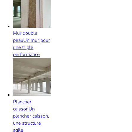
Mur double
peau
Un mur pour
une triple
performance
Plancher
caisson
Un
plancher caisson,
une structure
agile