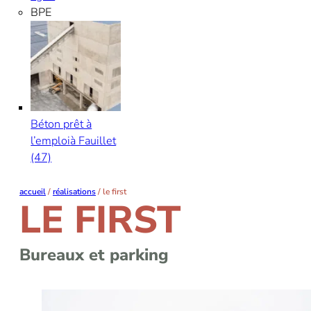
BPE
Béton prêt à
l’emploi
à Fauillet
(47)
accueil
/
réalisations
/
le first
LE FIRST
Bureaux et parking