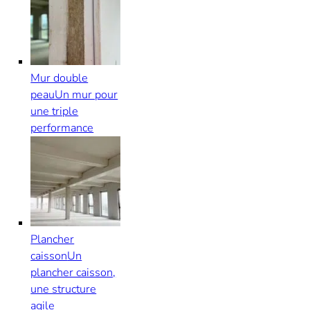
Mur double
peau
Un mur pour
une triple
performance
Plancher
caisson
Un
plancher caisson,
une structure
agile