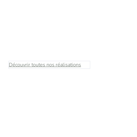
Wasquehal (59)
IMAGINARIUM
M
Bureaux, Entrepôts, Multifonctionnels,
Parking
B
Découvrir toutes nos réalisations