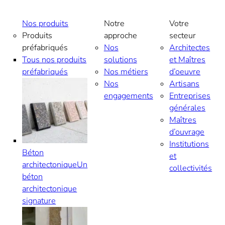
Aller
au
Nos produits
Notre
Votre
contenu
Produits
approche
secteur
préfabriqués
Nos
Architectes
Tous nos produits
solutions
et Maîtres
préfabriqués
Nos métiers
d’oeuvre
Nos
Artisans
engagements
Entreprises
générales
Maîtres
d’ouvrage
Institutions
Béton
et
architectonique
Un
collectivités
béton
architectonique
signature