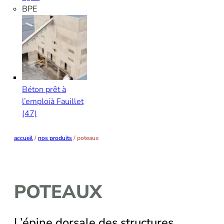
BPE
Béton prêt à
l’emploi
à Fauillet
(47)
accueil
/
nos produits
/
poteaux
POTEAUX
L’épine dorsale des structures