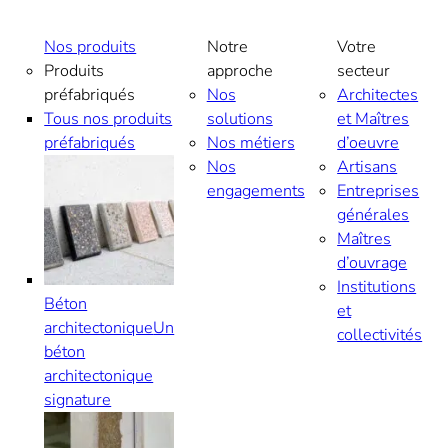
Nos produits
Notre
Votre
Produits
approche
secteur
préfabriqués
Nos
Architectes
Tous nos produits
solutions
et Maîtres
préfabriqués
Nos métiers
d’oeuvre
Nos
Artisans
engagements
Entreprises
générales
Maîtres
d’ouvrage
Institutions
Béton
et
architectonique
Un
collectivités
béton
architectonique
signature