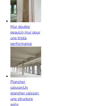
Mur double
peau
Un mur pour
une triple
performance
Plancher
caisson
Un
plancher caisson,
une structure
agile