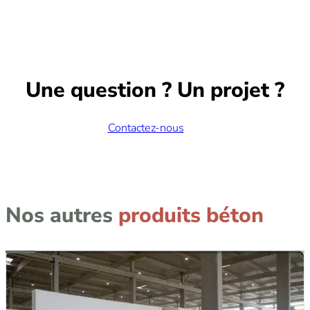
brochage, encuvement…
/ 35×85 / 50×50 / 40×40 . Longueur jusqu’à
12m (d’autres dimensions sont possibles sur
demande)
Une question ? Un projet ?
Contactez-nous
CŒUR BERSOL
Pessac (33)
Nos autres
produits béton