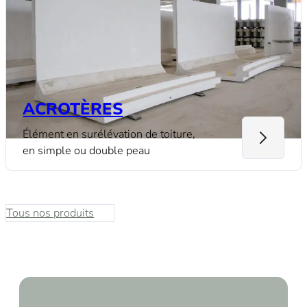
VALOREM
Bègles (33)
ACROTÈRES
Élément en surélévation de toiture,
en simple ou double peau
Tous nos produits
UPSILON
Bordeaux