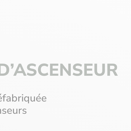
D’ASCENSEUR
éfabriquée
nseurs