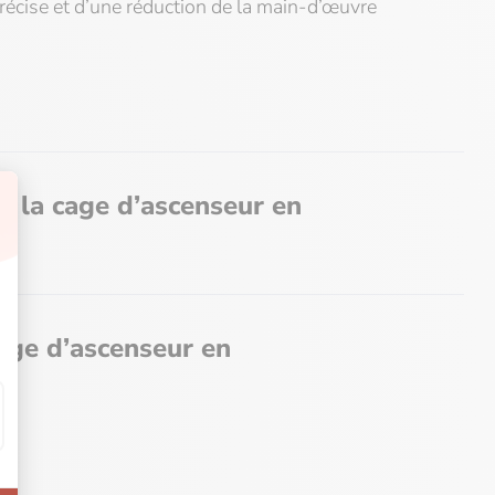
précise et d’une réduction de la main-d’œuvre
e la cage d’ascenseur en
s de 16 à 30 cm
age d’ascenseur en
murs de contreventement pour faire une stabilité
 une structure étanche et coupe-feu
ard ou béton teinte architectonique
du temps de construction