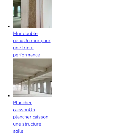
Mur double
peau
Un mur pour
une triple
performance
Plancher
caisson
Un
plancher caisson,
une structure
agile