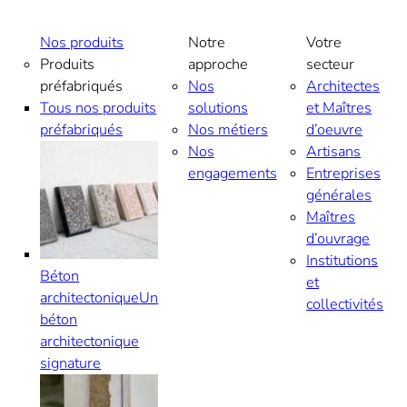
Nos produits
Notre
Votre
Produits
approche
secteur
préfabriqués
Nos
Architectes
Tous nos produits
solutions
et Maîtres
préfabriqués
Nos métiers
d’oeuvre
Nos
Artisans
engagements
Entreprises
générales
Maîtres
d’ouvrage
Institutions
Béton
et
architectonique
Un
collectivités
béton
architectonique
signature