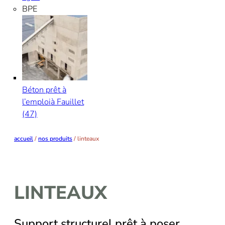
BPE
Béton prêt à
l’emploi
à Fauillet
(47)
accueil
/
nos produits
/
linteaux
LINTEAUX
Support structurel prêt à poser