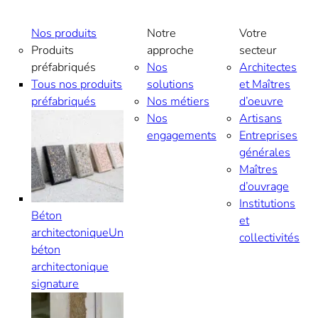
Nos produits
Notre
Votre
Produits
approche
secteur
préfabriqués
Nos
Architectes
Tous nos produits
solutions
et Maîtres
préfabriqués
Nos métiers
d’oeuvre
Nos
Artisans
engagements
Entreprises
générales
Maîtres
d’ouvrage
Institutions
Béton
et
architectonique
Un
collectivités
béton
architectonique
signature