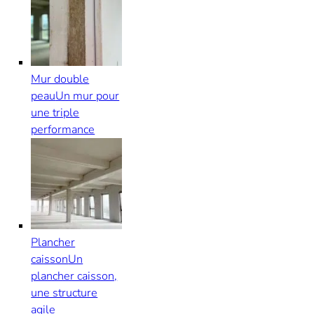
Mur double
peau
Un mur pour
une triple
performance
Plancher
caisson
Un
plancher caisson,
une structure
agile