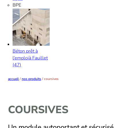
BPE
Béton prêt à
l’emploi
à Fauillet
(47)
accueil
/
nos produits
/
coursives
COURSIVES
Un module autoportant et sécurisé