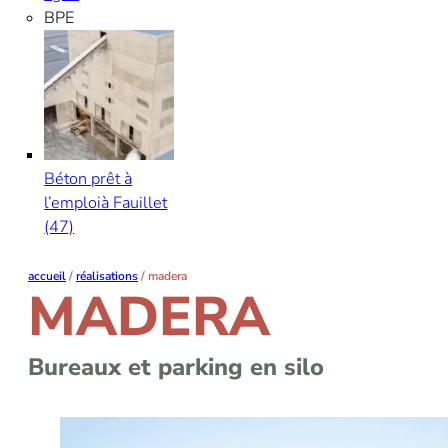
BPE
Béton prêt à
l’emploi
à Fauillet
(47)
accueil
/
réalisations
/
madera
MADERA
Bureaux et parking en silo