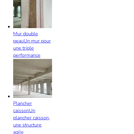
Mur double
peau
Un mur pour
une triple
performance
Plancher
caisson
Un
plancher caisson,
une structure
agile