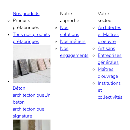
Aller
au
Nos produits
Notre
Votre
contenu
Produits
approche
secteur
préfabriqués
Nos
Architectes
Tous nos produits
solutions
et Maîtres
préfabriqués
Nos métiers
d’oeuvre
Nos
Artisans
engagements
Entreprises
générales
Maîtres
d’ouvrage
Institutions
Béton
et
architectonique
Un
collectivités
béton
architectonique
signature