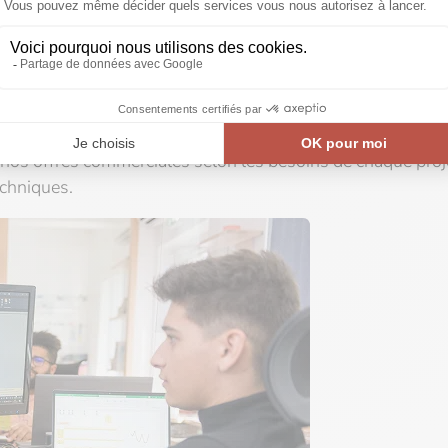
us BIM à l’avant-projet :
es BIM fournies par les architectes, maîtres d’œuvre et a
onçu pour être utilisable par tous les intervenants du proje
tres, nous pouvons superposer les volumes et incorporer de
 nos offres commerciales selon les besoins de chaque proj
echniques.