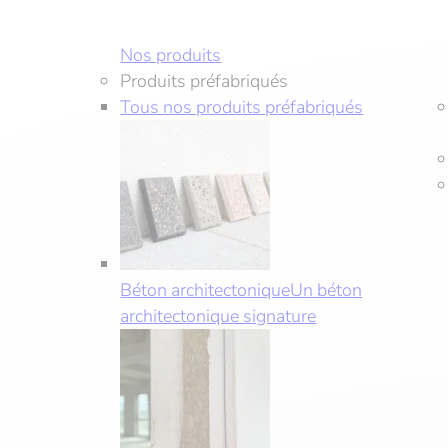
Aller
au
Nos produits
contenu
Produits préfabriqués
Tous nos produits préfabriqués
Béton architectonique
Un béton
architectonique signature