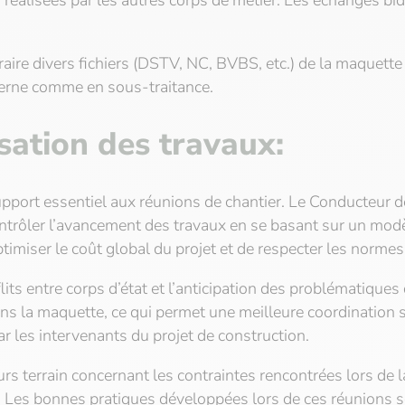
réalisées par les autres corps de métier. Les échanges bid
traire divers fichiers (DSTV, NC, BVBS, etc.) de la maquet
terne comme en sous-traitance.
isation des travaux:
upport essentiel aux réunions de chantier. Le Conducteur d
contrôler l’avancement des travaux en se basant sur un mo
timiser le coût global du projet et de respecter les norme
lits entre corps d’état et l’anticipation des problématiques
s la maquette, ce qui permet une meilleure coordination sur
 par les intervenants du projet de construction.
ours terrain concernant les contraintes rencontrées lors d
re. Les bonnes pratiques développées lors de ces réunions 