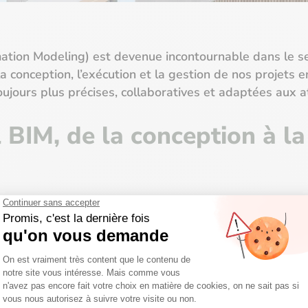
ormation Modeling) est devenue incontournable dans le
onception, l’exécution et la gestion de nos projets en 
jours plus précises, collaboratives et adaptées aux at
l BIM, de la conception à l
es détaillées permettant d’anticiper avec les architectes
 entre les équipes internes et externes grâce à une plat
ace tout au long du cycle de vie des produits, de la conceptio